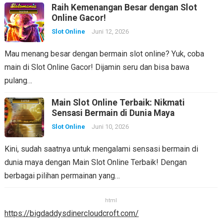
Raih Kemenangan Besar dengan Slot
Online Gacor!
Slot Online
Juni 12, 2026
Mau menang besar dengan bermain slot online? Yuk, coba
main di Slot Online Gacor! Dijamin seru dan bisa bawa
pulang…
Main Slot Online Terbaik: Nikmati
Sensasi Bermain di Dunia Maya
Slot Online
Juni 10, 2026
Kini, sudah saatnya untuk mengalami sensasi bermain di
dunia maya dengan Main Slot Online Terbaik! Dengan
berbagai pilihan permainan yang…
html
https://bigdaddysdinercloudcroft.com/