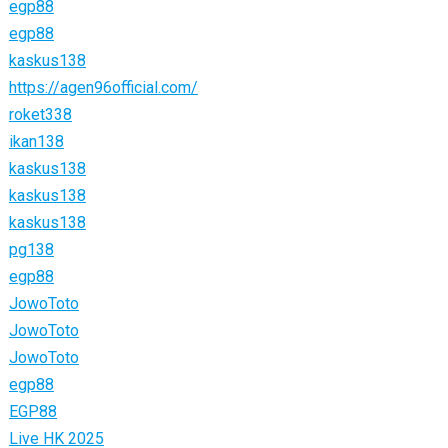
egp88
egp88
kaskus138
https://agen96official.com/
roket338
ikan138
kaskus138
kaskus138
kaskus138
pg138
egp88
JowoToto
JowoToto
JowoToto
egp88
EGP88
Live HK 2025