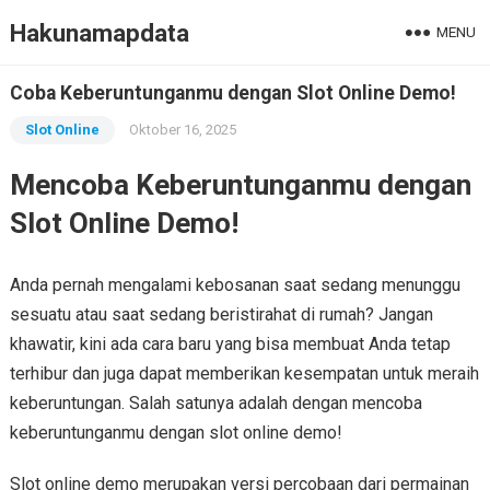
Hakunamapdata
MENU
Coba Keberuntunganmu dengan Slot Online Demo!
Slot Online
Oktober 16, 2025
Mencoba Keberuntunganmu dengan
Slot Online Demo!
Anda pernah mengalami kebosanan saat sedang menunggu
sesuatu atau saat sedang beristirahat di rumah? Jangan
khawatir, kini ada cara baru yang bisa membuat Anda tetap
terhibur dan juga dapat memberikan kesempatan untuk meraih
keberuntungan. Salah satunya adalah dengan mencoba
keberuntunganmu dengan slot online demo!
Slot online demo merupakan versi percobaan dari permainan