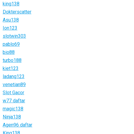
king138
Dokterscatter
Asu138
Ion123
slotwin303
pablo69
bio88
turbo188
kiet123
ladang123
venetian89
Slot Gacor
w77 daftar
magic138
Ninja138
Agen96 daftar
King138