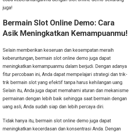
juga!
Bermain Slot Online Demo: Cara
Asik Meningkatkan Kemampuanmu!
Selain memberikan keseruan dan kesempatan meraih
keberuntungan, bermain slot online demo juga dapat
meningkatkan kemampuanmu dalam berjudi. Dengan adanya
fitur percobaan ini, Anda dapat mempelajari strategi dan trik-
trik bermain slot yang efektif tanpa harus kehilangan uang.
Selain itu, Anda juga dapat memahami aturan dan mekanisme
permainan dengan lebih baik sehingga saat bermain dengan
uang asli, Anda sudah siap dan lebih percaya diri.
Tidak hanya itu, bermain slot online demo juga dapat
meningkatkan kecerdasan dan konsentrasi Anda. Dengan