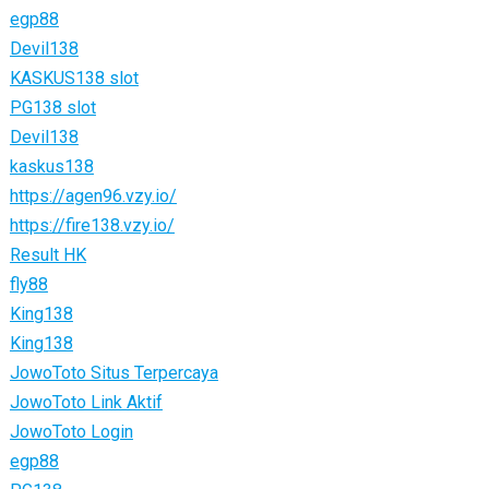
egp88
Devil138
KASKUS138 slot
PG138 slot
Devil138
kaskus138
https://agen96.vzy.io/
https://fire138.vzy.io/
Result HK
fly88
King138
King138
JowoToto Situs Terpercaya
JowoToto Link Aktif
JowoToto Login
egp88