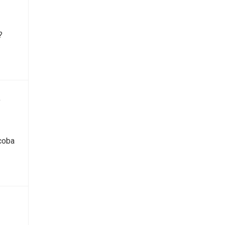
?
t
coba