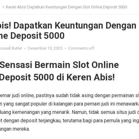
Keren Abis! Dapatkan Keuntungan Dengan Slot Online Deposit 5000
bis! Dapatkan Keuntungan Dengan
ine Deposit 5000
ussell Butler
•
Desember 15, 2025
•
Comments off
Sensasi Bermain Slot Online
eposit 5000 di Keren Abis!
mar judi online, pastinya sudah tidak asing dengan permainan s
n yang sangat populer di kalangan para pemain judi ini menawark
luang kemenangan yang menarik. Namun, tidak semua situs judi o
 dengan deposit terjangkau, terutama bagi para pemula yang ing
ungan mereka.