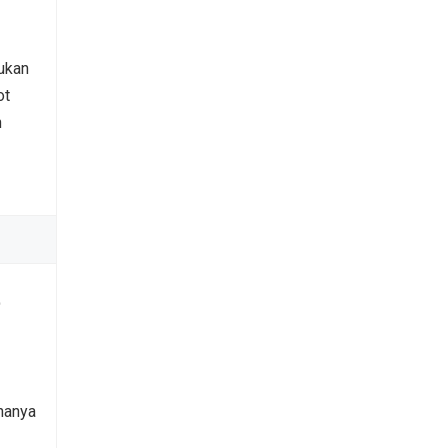
ukan
ot
n
t
hanya