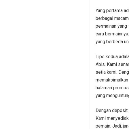
Yang pertama ad
berbagai macam p
permainan yang 
cara bermainnya.
yang berbeda un
Tips kedua adal
Abis. Kami sena
setia kami. Den
memaksimalkan k
halaman promosi
yang menguntun
Dengan deposit 
Kami menyediaka
pemain. Jadi, ja