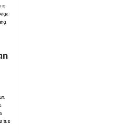
ine
bagai
ang
an
an.
a
a
situs