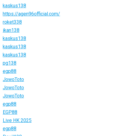
kaskus138
https://agen96official.com/
roket338
ikan138
kaskus138
kaskus138
kaskus138
pg138
egp88
JowoToto
JowoToto
JowoToto
egp88
EGP88
Live HK 2025
egp88