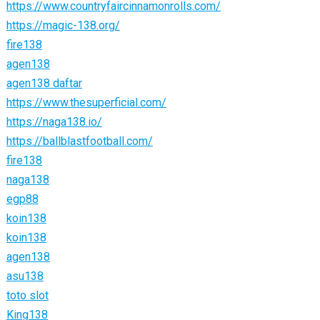
https://www.countryfaircinnamonrolls.com/
https://magic-138.org/
fire138
agen138
agen138 daftar
https://www.thesuperficial.com/
https://naga138.io/
https://ballblastfootball.com/
fire138
naga138
egp88
koin138
koin138
agen138
asu138
toto slot
King138