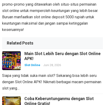
promo-promo yang ditawarkan oleh situs-situs permainan
slot online untuk memperoleh keuntungan yang lebih besar.
Buruan manfaatkan slot online deposit 5000 rupiah untuk
keuntungan maksimal dan jangan sampai ketinggalan
keseruannya!
Related Posts
Main Slot Lebih Seru dengan Slot Online
APK!
Slot Online
Juni 28, 2026
Siapa yang tidak suka main slot? Sekarang bisa lebih seru
dengan Slot Online APK! Nikmati berbagai macam permainan
slot yang…
Coba Keberuntunganmu dengan Slot
Online Gratis!