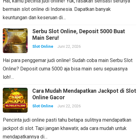
Hai, kamu pecinta judi online! Yuk, rasakan sensasi serunya
bermain slot online di Indonesia. Dapatkan banyak
keuntungan dan keseruan di…
Serbu Slot Online, Deposit 5000 Buat
Main Seru!
Slot Online
Juni 22, 2026
Hai para penggemar judi online! Sudah coba main Serbu Slot
Online? Deposit cuma 5000 aja bisa main seru sepuasnya
loh!…
Cara Mudah Mendapatkan Jackpot di Slot
Online Gacor
Slot Online
Juni 22, 2026
Pencinta judi online pasti tahu betapa sulitnya mendapatkan
jackpot di slot. Tapi jangan khawatir, ada cara mudah untuk
mendapatkannya di…