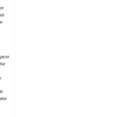
ot
udi
an
 gacor
tur
.
ah
atur