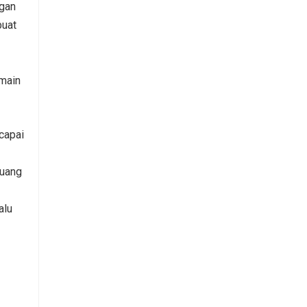
ngan
buat
emain
capai
luang
alu