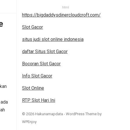
html
https://bigdaddysdinercloudcroft.com/
e
Slot Gacor
situs judi slot online indonesia
daftar Situs Slot Gacor
Bocoran Slot Gacor
Info Slot Gacor
tkan
Slot Online
RTP Slot Hari Ini
 ada
lah
© 2026 Hakunamapdata -
WordPress Theme
by
WPEnjoy