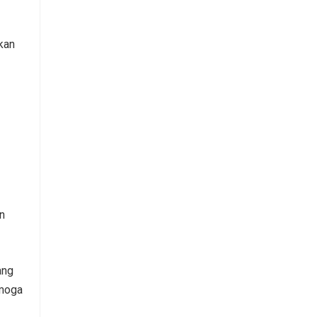
kan
n
ang
emoga