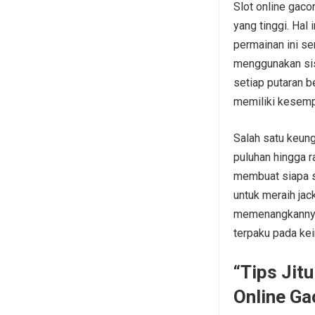
Slot online gaco
yang tinggi. Hal
permainan ini se
menggunakan si
setiap putaran b
memiliki kesemp
Salah satu keung
puluhan hingga r
membuat siapa s
untuk meraih jac
memenangkannya. 
terpaku pada kei
“Tips Jit
Online Ga