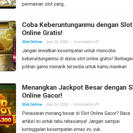
permainan slot yang…
Coba Keberuntunganmu dengan Slot
Online Gratis!
Slot Online
Juni 26, 2026
•
Comments off
Jangan lewatkan kesempatan untuk mencoba
keberuntunganmu di dunia slot online gratis! Berbagai
pilihan game menarik tersedia untuk kamu mainkan.
Menangkan Jackpot Besar dengan S
Online Gacor!
Slot Online
Juni 24, 2026
•
Comments off
Penasaran menang besar di Slot Online Gacor? Baca
artikel ini untuk tahu rahasianya! Jangan sampai
ketinggalan kesempatan emas ini, yuk…