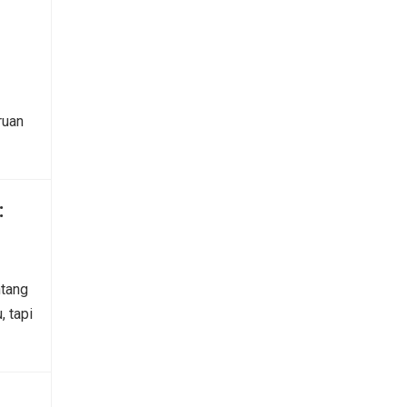
ruan
:
ntang
, tapi