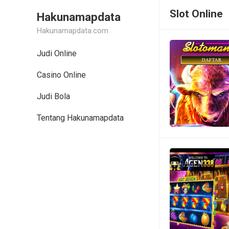
Slot Online
Hakunamapdata
Hakunamapdata.com
Judi Online
Casino Online
Judi Bola
Tentang Hakunamapdata