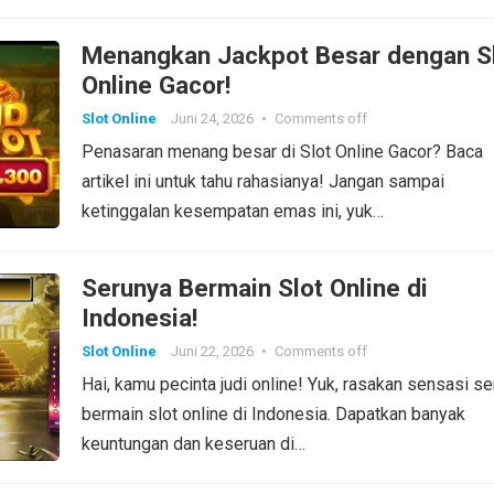
Menangkan Jackpot Besar dengan S
Online Gacor!
Slot Online
Juni 24, 2026
•
Comments off
Penasaran menang besar di Slot Online Gacor? Baca
artikel ini untuk tahu rahasianya! Jangan sampai
ketinggalan kesempatan emas ini, yuk…
Serunya Bermain Slot Online di
Indonesia!
Slot Online
Juni 22, 2026
•
Comments off
Hai, kamu pecinta judi online! Yuk, rasakan sensasi s
bermain slot online di Indonesia. Dapatkan banyak
keuntungan dan keseruan di…