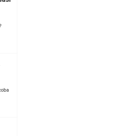
?
t
coba