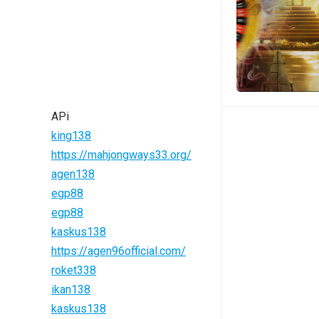
APi
king138
https://mahjongways33.org/
agen138
egp88
egp88
kaskus138
https://agen96official.com/
roket338
ikan138
kaskus138