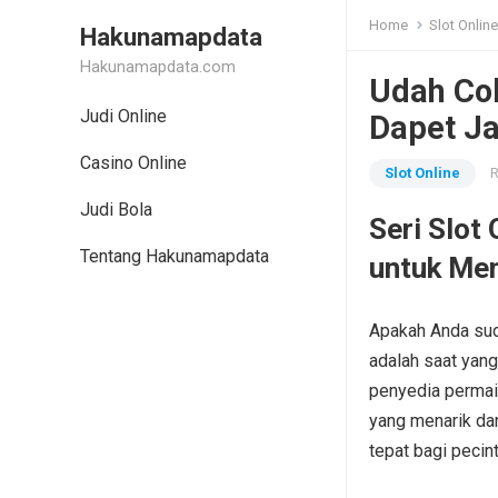
Home
Slot Online
Hakunamapdata
Hakunamapdata.com
Udah Cob
Judi Online
Dapet Ja
Casino Online
Slot Online
R
Judi Bola
Seri Slot 
Tentang Hakunamapdata
untuk Me
Apakah Anda sud
adalah saat yang
penyedia permain
yang menarik da
tepat bagi pecint