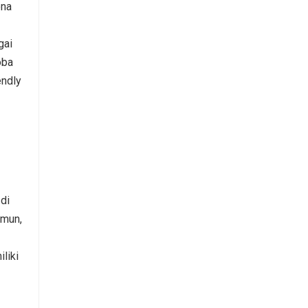
ena
gai
oba
endly
 di
amun,
liki