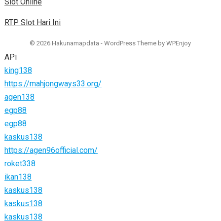
Slot Online
RTP Slot Hari Ini
© 2026 Hakunamapdata -
WordPress Theme
by
WPEnjoy
APi
king138
https://mahjongways33.org/
agen138
egp88
egp88
kaskus138
https://agen96official.com/
roket338
ikan138
kaskus138
kaskus138
kaskus138