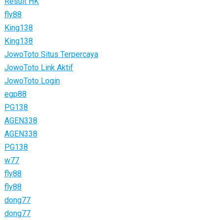
Result HK
fly88
King138
King138
JowoToto Situs Terpercaya
JowoToto Link Aktif
JowoToto Login
egp88
PG138
AGEN338
AGEN338
PG138
w77
fly88
fly88
dong77
dong77