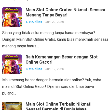
Main Slot Online Gratis: Nikmati Sensasi
Menang Tanpa Bayar!
Slot Online
Juni 22, 2026
Siapa yang tidak suka menang tanpa harus membayar?
Dengan Main Slot Online Gratis, kamu bisa menikmati sensasi
menang tanpa harus…
Raih Kemenangan Besar dengan Slot
Online Gacor!
Slot Online
Juni 12, 2026
Mau menang besar dengan bermain slot online? Yuk, coba
main di Slot Online Gacor! Dijamin seru dan bisa bawa
pulang…
Main Slot Online Terbaik: Nikmati
Sensasi Bermain di Dunia Maya