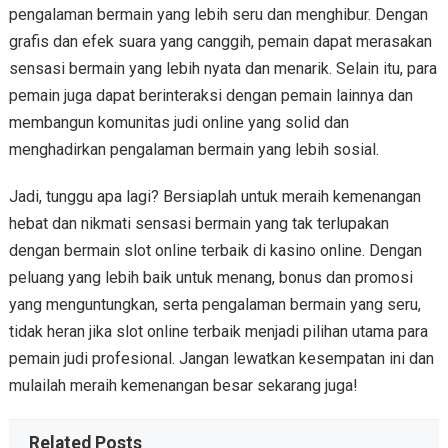
pengalaman bermain yang lebih seru dan menghibur. Dengan
grafis dan efek suara yang canggih, pemain dapat merasakan
sensasi bermain yang lebih nyata dan menarik. Selain itu, para
pemain juga dapat berinteraksi dengan pemain lainnya dan
membangun komunitas judi online yang solid dan
menghadirkan pengalaman bermain yang lebih sosial.
Jadi, tunggu apa lagi? Bersiaplah untuk meraih kemenangan
hebat dan nikmati sensasi bermain yang tak terlupakan
dengan bermain slot online terbaik di kasino online. Dengan
peluang yang lebih baik untuk menang, bonus dan promosi
yang menguntungkan, serta pengalaman bermain yang seru,
tidak heran jika slot online terbaik menjadi pilihan utama para
pemain judi profesional. Jangan lewatkan kesempatan ini dan
mulailah meraih kemenangan besar sekarang juga!
Related Posts