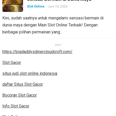
Slot Online
Juni 10, 2026
Kini, sudah saatnya untuk mengalami sensasi bermain di
dunia maya dengan Main Slot Online Terbaik! Dengan
berbagai pilihan permainan yang…
html
https://bigdaddysdinercloudcroft.com/
Slot Gacor
situs judi slot online indonesia
daftar Situs Slot Gacor
Bocoran Slot Gacor
Info Slot Gacor