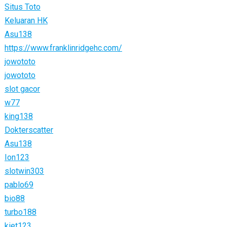
Situs Toto
Keluaran HK
Asu138
https://www.franklinridgehc.com/
jowototo
jowototo
slot gacor
w77
king138
Dokterscatter
Asu138
Ion123
slotwin303
pablo69
bio88
turbo188
kiet123